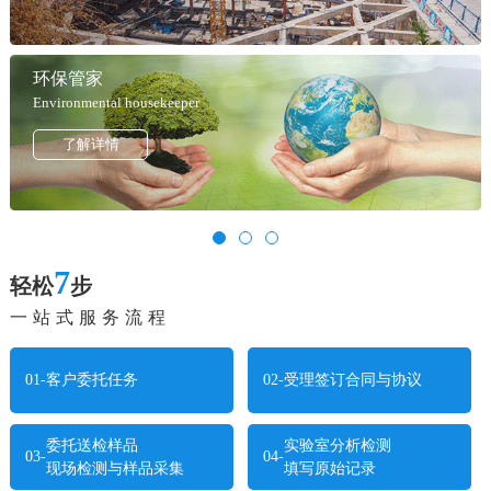
环保管家
Environmental housekeeper
了解详情
7
轻松
步
一站式服务流程
01-
客户委托任务
02-
受理签订合同与协议
委托送检样品
实验室分析检测
03-
04-
现场检测与样品采集
填写原始记录